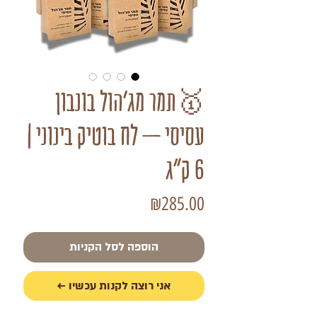
🥇תמר מג'הול בונבון
עסיסי – לח בוטיק בינוני |
6 ק"ג
מחיר
₪285.00
הוספה לסל הקניות
אני רוצה לקנות עכשיו ←