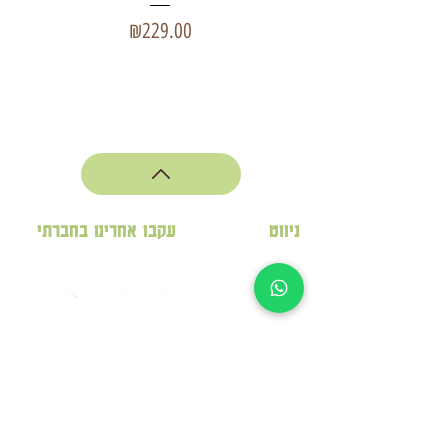
כאן.
מחיר
₪229.00
🟢
למי שמבין בטעם ובאיכות – זה
הבחירה הטבעית.
ניווט
עקבו אחרינו בחברתי
לחנות
תמר
מג'הול
תמר
בונבון
תמר חסון