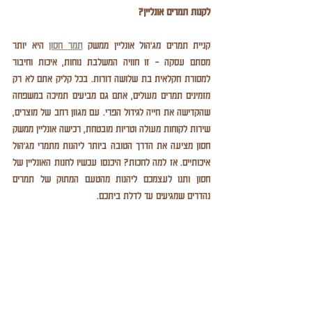
לקנות תמרים אונליין?
קניית תמרים מג'הול אונליין ממשק 
תמר חסון
 היא יותר 
מסתם עסקה - זו חוויה המשלבת נוחות, איכות וחיבור 
למסורת חקלאית בת שלושה דורות. בכל קליק אתם לא רק 
מזמינים תמרים מעולים, אתם גם מביעים תמיכה במשפחה 
שהקדישה את חייה לגידול הפרי. עם מגוון רחב של מוצרים, 
שירות לקוחות מעולה וטריות מובטחת, רכישה אונליין ממשק 
חסון מציעה את הדרך הטובה ביותר ליהנות מתמרי מג'הול 
איכותיים. אז למה לחכות? היכנסו עכשיו לחנות האונליין של 
חסון ותנו לעצמכם ליהנות מהטעם המתוק של תמרים 
נהדרים שמגיעים עד לדלת ביתכם.