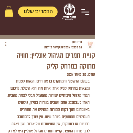
התמרים שלנו
פוסט
עידו חסון
25 בספט׳ 2024
זמן קריאה 2 דקות
קניית תמרים מג'הול אונליין: חוויה
מתוקה במרחק קליק
עודכן:
30 באוק׳ 2024
בעולם הדיגיטלי והמתקדם בו אנו חיים, הנאות קטנות 
נמצאות במרחק קליק אחד. אחת מהן היא היכולת לרכוש 
תמרי מג'הול איכותיים ישירות מהמגדל מבלי לצאת מהבית. 
תארו לעצמכם: אתם יושבים בנוחות בסלון, גולשים 
באינטרנט ותוך דקות ספורות מזמינים את התמרים 
העסיסיים והמתוקים ביותר שיש. אין צורך להסתובב 
בחנויות או בשווקים, אין התפשרות על איכות ואין דאגה 
לגבי טריות המוצר. קניית תמרים מג'הול אונליין היא לא רק 