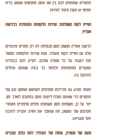
התמרים שמתאים לכם בין אם אתם מחפשים נשנוש בריא 
יומיומי או מעדן מיוחד לאירוח.
חוויית לקוח מושלמת: שירות הלקוחות והתמיכה ברכישה 
אונליין
רכישה אונליין ממשק חסון מבטיחה לא רק תמרים איכותיים 
אלא גם חוויית לקוח מעולה. צוות שירות הלקוחות המסור 
זמין לענות על כל שאלה שלכם, לסייע לכם בבחירת 
המוצרים המתאימים ולפתור כל בעיה שאתם עלולים 
להיתקל בה.
האתר מציע גם מדריכים מפורטים לשימוש ואחסון נכון של 
התמרים כדי שאתם תוכלו ליהנות מהם במיטבם לאורך זמן. 
יתר על כן, משפחת חסון משתפת טיפים וסיפורים מאחורי 
הקלעים של המשק, מה שהופך את חווית הקנייה להרבה 
יותר מעניינת.
טעם של מסורת, נוחות של העתיד: למה כולם עוברים 