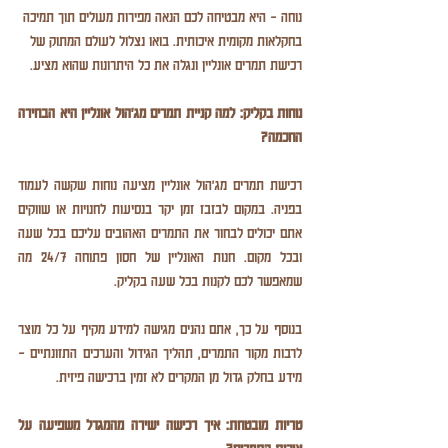
נוחה - היא מבטיחה לכם הנאה מפירות מעולים תוך תמיכה 
בחקלאות מקומית איכותית. בואו נצלול לעולם המתוק של 
רכישת תמרים אונליין ונגלה את כל היתרונות שהוא מציע.
נוחות בקליק: למה קניית תמרים מג'הול אונליין היא הבחירה 
החכמה?
רכישת תמרים מג'הול אונליין מציעה נוחות שקשה לעמוד 
בפניה. במקום לבזבז זמן יקר בנסיעות לחנויות או שווקים 
אתם יכולים לבחור את התמרים האהובים עליכם בכל שעה 
ובכל מקום. חנות האונליין של חסון פתוחה 24/7 מה 
שמאפשר לכם לקנות בכל שעה בקליק.
בנוסף על כך, אתם נהנים מגישה למידע מקיף על כל מוצר 
לרבות מקור התמרים, תהליך הגידול והערכים התזונתיים - 
מידע בחלק גדול מן המקרים לא זמין ברכישה פיזית.
טריות מובטחת: איך רכישה ישירה מהמגדל משפיעה על 