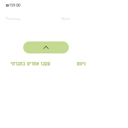
₪159.00
Previous
Next
ניווט
עקבו אחרינו בחברתי
לחנות
תמר
מג'הול
תמר
בונבון
תמר חסון
בלוג תמרים בריאות