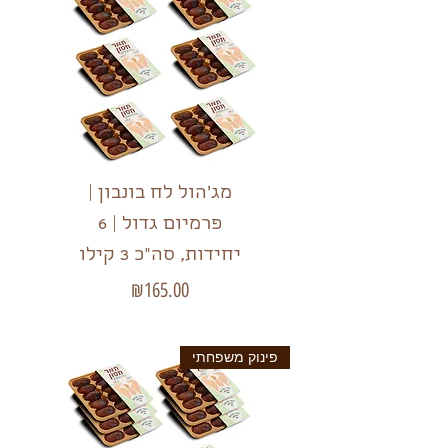
מג'הול לח בונבון |
פרמיום גדול | 6
יחידות, סה"כ 3 קילו
מחיר
₪165.00
פינוק משפחתי