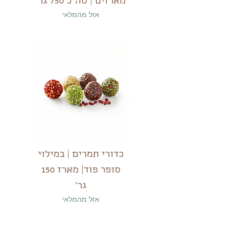
מארזים | סה"כ 750 גר'
אזל מהמלאי
כדורי תמרים | במילוי
סופר פוד| מארז 150
גר'
אזל מהמלאי